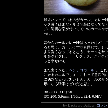
最近ハマっているのがカール、カレー
ック菓子はまだアルミ包装になってな
ジに透明な窓が付いてて中のカールや
っけ。
昔からカールカレー味はあったけど、
ると思う。カールうす味も同じで、し
より旨くなってると思う。カールをサ
ルをグビグビ。 ...サクサク、グビグビ
っと幸せ(^^)。
また出てきた、
ヘンテコカール
↑。こ
に居るカエルでしょ。これって意図的
に偶然なるわけ無いもん。カールの形
形になる確率はゼロだと思ふ。
RICOH GR Digital
ISO 200, 5.9mm, 1/30sec, f2.4, 0.0EV
by
Backyard Builder
[
コメント