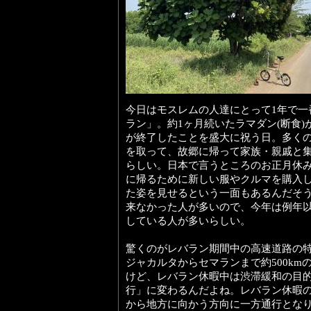
今日はモスレムの人達にとって1年で一
ラン」。約1ヶ月続いたラマダン(断食
が終了したことを盛大に祝う日。多くの
を取って、故郷に帰って家族・親戚と
らしい。日本で言うところのお正月休
に帰るために新しい服やクルマを購入
た姿を見せるという一面もあるんだそ
来なかった人が多いので、今年は例年
している人が多いらしい。
驚くのがレバラン期間中の高速道路の特
ジャカルタからセマランまで約500km
けど、レバラン休暇中は渋滞緩和の目
行」に変わるんだよね。レバラン休暇
から地方に向かう方向に一方通行とな