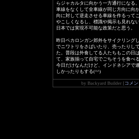
らジャカルタに向かう一方通行になる
車線をなくして全車線が同じ方向に向
向に対して逆走させる車線を作るって
やこしくなるし、標識や掲示も見れな
日本では実現不可能な政策だと思う。
昨日ペカロンガン郊外をサイクリング
でニワトリをさばいたり、売ったりし
た。普段は外食してる人たちもこの日
て、家族揃って自宅でごちそうを食べ
今日だけなんだけど、インドネシアで
しかったりもする(^^)
by
Backyard Builder
[
コメント